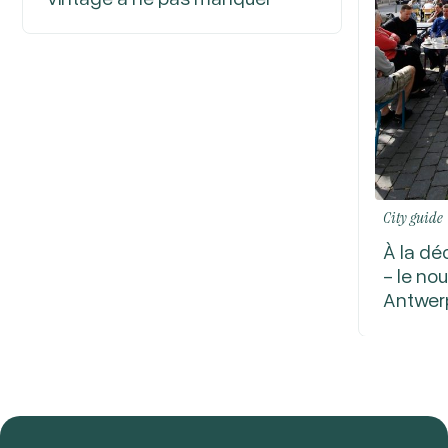
City guide
À la dé
- le no
Antwer