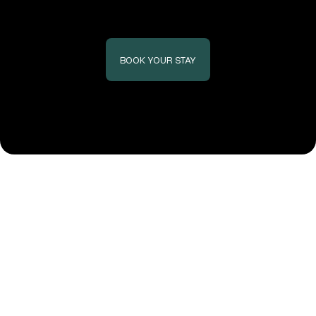
BOOK YOUR STAY
Des chambres pour
rêveurs
et
voyageurs
Nos chambres rendent un hommage à l’Art Nouveau : lignes
fluides, lumière douce et détails qui donnent envie de prendre
le temps. Que vous soyez de passage ou en escapade