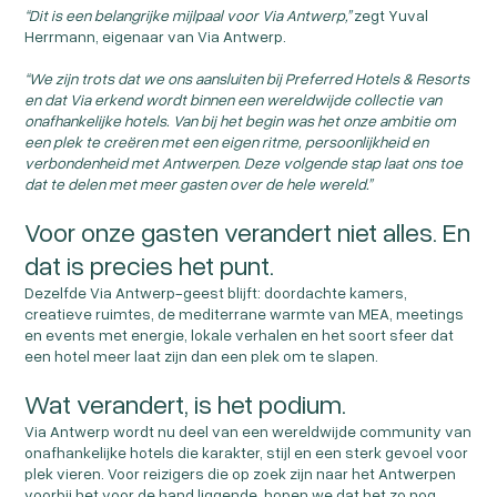
“Dit is een belangrijke mijlpaal voor Via Antwerp,”
zegt Yuval
Herrmann, eigenaar van Via Antwerp.
“We zijn trots dat we ons aansluiten bij Preferred Hotels & Resorts
en dat Via erkend wordt binnen een wereldwijde collectie van
onafhankelijke hotels. Van bij het begin was het onze ambitie om
een plek te creëren met een eigen ritme, persoonlijkheid en
verbondenheid met Antwerpen. Deze volgende stap laat ons toe
dat te delen met meer gasten over de hele wereld.”
Voor onze gasten verandert niet alles. En
dat is precies het punt.
Dezelfde Via Antwerp-geest blijft: doordachte kamers,
creatieve ruimtes, de mediterrane warmte van MEA, meetings
en events met energie, lokale verhalen en het soort sfeer dat
een hotel meer laat zijn dan een plek om te slapen.
Wat verandert, is het podium.
Via Antwerp wordt nu deel van een wereldwijde community van
onafhankelijke hotels die karakter, stijl en een sterk gevoel voor
plek vieren. Voor reizigers die op zoek zijn naar het Antwerpen
voorbij het voor de hand liggende, hopen we dat het zo nog