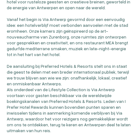
hotel voor rusteloze geesten en creatieve breinen, geworteld in
de energie van Antwerpen en open naar de wereld.
Vanaf het begin is Via Antwerp gevormd door een eenvoudig
idee: een hotelverblijf moet verbonden aanvoelen met de stad
eromheen. Onze kamers zijn geïnspireerd op de art-
nouveaucharme van Zurenborg, onze ruimtes zijn ontworpen
voor gesprekken en creativiteit, en ons restaurant MEA brengt
gedurfde mediterrane smaken, muziek en late-night-energie
tot in het hart van het hotel.
De aansluiting bij Preferred Hotels & Resorts stelt ons in staat
die geest te delen met een breder internationaal publiek, terwijl
we trouw blijven aan wie we zijn: onafhankelijk, lokaal, creatief
en onmiskenbaar Antwerps.
Als onderdeel van de Lifestyle Collection is Via Antwerp
voortaan voor gasten beschikbaar via de wereldwijde
boekingskanalen van Preferred Hotels & Resorts. Leden van I
Prefer Hotel Rewards kunnen bovendien punten sparen en
inwisselen tijdens in aanmerking komende verblijven bij Via
Antwerp, waardoor het voor reizigers nog gemakkelijker wordt
om ons te ontdekken, terug te keren en Antwerpen deel te laten
uitmaken van hun reis.