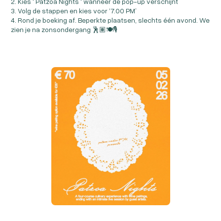
2. Kies ‘ Patzoa Nights ‘ wanneer de pop-up verschijnt
3. Volg de stappen en kies voor ‘7.00 PM’
4. Rond je boeking af. Beperkte plaatsen, slechts één avond. We
zien je na zonsondergang 🕺🏽🍽️🎙️